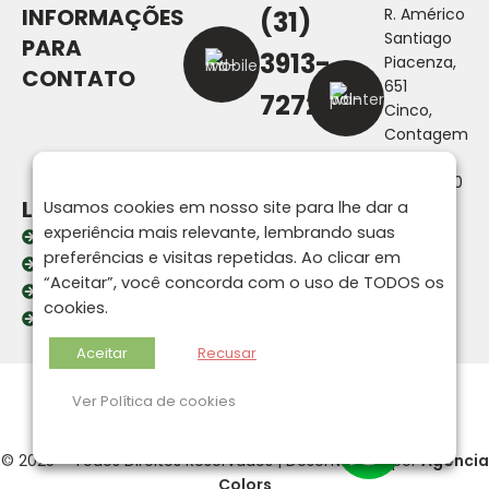
INFORMAÇÕES
R. Américo
(31)
Santiago
PARA
3913-
Piacenza,
CONTATO
651
7272
Cinco,
Contagem
- MG,
32010-030
LINKS
Usamos cookies em nosso site para lhe dar a
experiência mais relevante, lembrando suas
Home
preferências e visitas repetidas. Ao clicar em
A Fortline
“Aceitar”, você concorda com o uso de TODOS os
Produtos
cookies.
Contato
Aceitar
Recusar
Uma empresa do:
Ver Política de cookies
© 2025 – Todos Direitos Reservados | Desenvolvido por
Agência
Colors