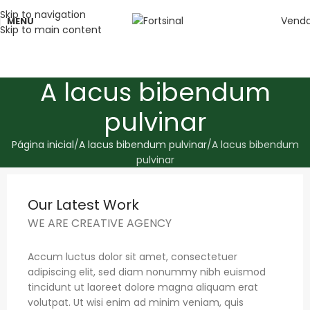
Skip to navigation
Vend
MENU
Skip to main content
A lacus bibendum
pulvinar
Página inicial
A lacus bibendum pulvinar
A lacus bibendum
pulvinar
Our Latest Work
WE ARE CREATIVE AGENCY
Accum luctus dolor sit amet, consectetuer
adipiscing elit, sed diam nonummy nibh euismod
tincidunt ut laoreet dolore magna aliquam erat
volutpat. Ut wisi enim ad minim veniam, quis