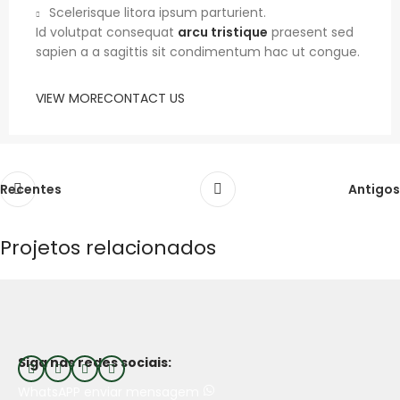
Scelerisque litora ipsum parturient.
Id volutpat consequat
arcu tristique
praesent sed
sapien a a sagittis sit condimentum hac ut congue.
VIEW MORE
CONTACT US
Recentes
Antigos
Projetos relacionados
Netus eu mollis hac dignis
Furniture
Siga nas redes sociais:
WhatsAPP enviar mensagem