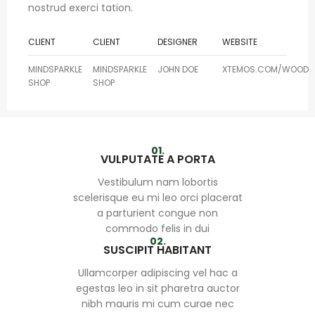
nostrud exerci tation.
CLIENT
CLIENT
DESIGNER
WEBSITE
MINDSPARKLE
MINDSPARKLE
JOHN DOE
XTEMOS.COM/WOOD
SHOP
SHOP
01.
VULPUTATE A PORTA
Vestibulum nam lobortis
scelerisque eu mi leo orci placerat
a parturient congue non
commodo felis in dui
02.
SUSCIPIT HABITANT
Ullamcorper adipiscing vel hac a
egestas leo in sit pharetra auctor
nibh mauris mi cum curae nec