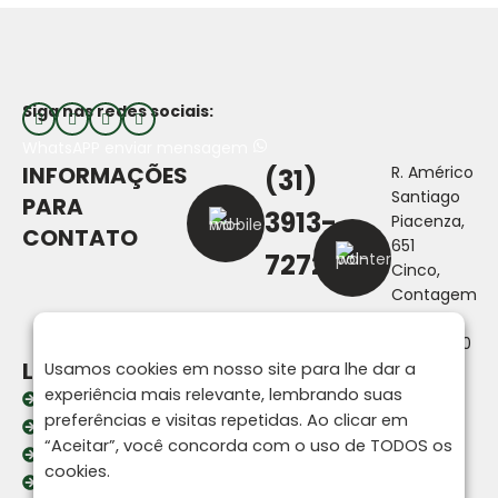
Siga nas redes sociais:
WhatsAPP enviar mensagem
INFORMAÇÕES
R. Américo
(31)
Santiago
PARA
3913-
Piacenza,
CONTATO
651
7272
Cinco,
Contagem
- MG,
32010-030
LINKS
Usamos cookies em nosso site para lhe dar a
experiência mais relevante, lembrando suas
Home
preferências e visitas repetidas. Ao clicar em
A Fortline
“Aceitar”, você concorda com o uso de TODOS os
Produtos
cookies.
Contato