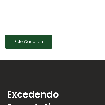
Nossa equipe está à disposição para atender
suas necessidades. Entre em contato e
descubra como nossas soluções em plásticos
e sinalização podem elevar a segurança e
eficiência do seu empreendimento.
Fale Conosco
Excedendo